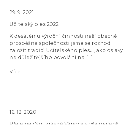
29. 9. 2021
Učitelský ples 2022
K desátému výroční činnosti naší obecně
prospěšné společnosti jsme se rozhodli
založit tradici Učitelského plesu jako oslavy
nejdůležitějšího povolání na […]
Více
16. 12. 2020
Přejeme Vám krásné Vánoce a vše nejlepší
do nového roku.