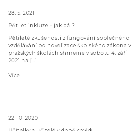
28. 5. 2021
Pět let inkluze – jak dál?
Pětileté zkušenosti z fungování společného
vzdělávání od novelizace školského zákona v
pražských školách shrneme v sobotu 4. září
2021 na […]
Více
22. 10. 2020
Učitelky a učitelé v době covidu