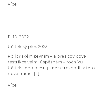
Více
11. 10. 2022
Učitelský ples 2023
Po loňském prvním – a přes covidové
restrikce velmi úspěšném – ročníku
Učitelského plesu jsme se rozhodli v této
nové tradici […]
Více